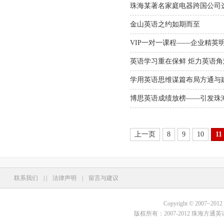
珠海某著名家庭电器跨国公司选
金山英语之约如期而至
VIP一对一课程——企业精英
英语学习重在保鲜 炬力英语
学用英语思维谋篇布局方通与
博思英语成绩放榜——引发珠
上一页
8
9
10
11
联系我们
|
|
法律声明
|
留言与建议
Copyright © 2007~2012 Fo
版权所有：2007-2012 珠海方通英语培训学