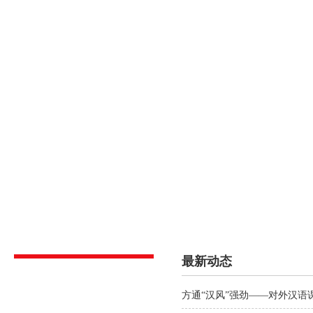
首页
关于方通
课程介绍
校内动态
招生信
最新动态
方通“汉风”强劲——对外汉语