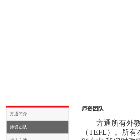
首页
关于方通
课程介绍
校内动态
招生信
师资团队
方通简介
方通所有外教均
师资团队
（TEFL）。所