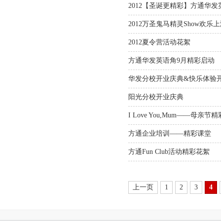
2012【圣诞更精彩】方通华
2012万圣鬼马精灵Show欢乐
2012夏令营活动花絮
方通华发英语角9月精彩启动
华发分校开业庆典&快乐体验
阳光分校开业庆典
I Love You,Mum——母亲节
方通企业培训——精彩课堂
方通Fun Club活动精彩花絮
上一页
1
2
3
4