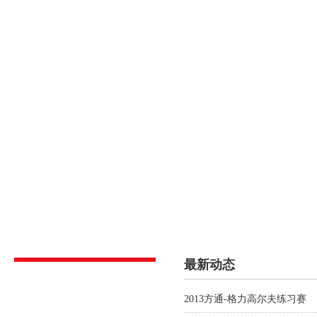
首页
关于方通
课程介绍
校内动态
招生信
最新动态
2013方通-格力高尔夫练习赛